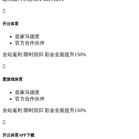

开
云
体
育
皇
家
马
德
里
官
方
合
作
伙
伴
全
站
返
利
限
时
回
归
彩
金
全
面
提
升
150%

爱
游
戏
体
育
皇
家
马
德
里
官
方
合
作
伙
伴
全
站
返
利
限
时
回
归
彩
金
全
面
提
升
150%

开
云
体
育
A
P
P
下
载