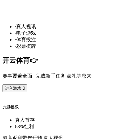
通
道
，球
场
争
霸
！开
云
10
万
奖
金
悬
赏
预
言
·
真
人
视
讯
·
电
子
游
戏
·
体
育
投
注
·
彩
票
棋
牌
开
云
体
育
👉️
赛
事
覆
盖
全
面
| 完
成
新
手
任
务
豪
礼
等
您
来
！
进
入
游
戏

九
游
娱
乐
真
人
首
存
68%
红
利
超
高
返
利
带
您
玩
转
真
人
视
讯