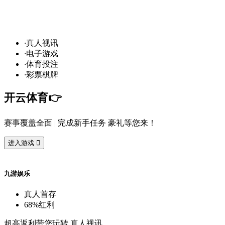
发
财
通
道
，球
场
争
霸
！开
云
10
万
·
真
人
视
讯
·
电
子
游
戏
·
体
育
投
注
·
彩
票
棋
牌
开
云
体
育
👉️
赛
事
覆
盖
全
面
| 完
成
新
手
任
务
豪
礼
等
您
来
！
进
入
游
戏

九
游
娱
乐
真
人
首
存
68%
红
利
超
高
返
利
带
您
玩
转
真
人
视
讯