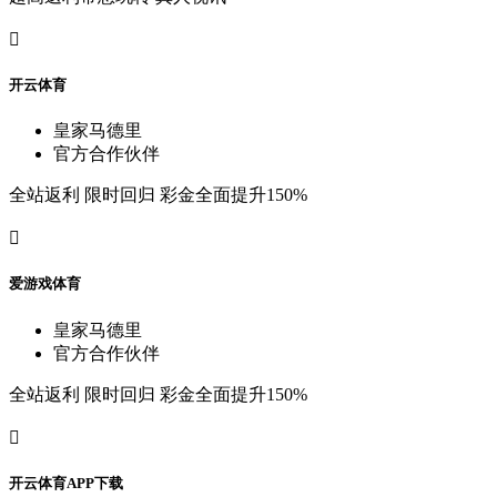

开
云
体
育
皇
家
马
德
里
官
方
合
作
伙
伴
全
站
返
利
限
时
回
归
彩
金
全
面
提
升
150%

爱
游
戏
体
育
皇
家
马
德
里
官
方
合
作
伙
伴
全
站
返
利
限
时
回
归
彩
金
全
面
提
升
150%

开
云
体
育
A
P
P
下
载