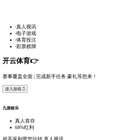
发
财
通
道
，球
场
争
霸
！开
云
10
万
奖
·
真
人
视
讯
·
电
子
游
戏
·
体
育
投
注
·
彩
票
棋
牌
开
云
体
育
👉️
赛
事
覆
盖
全
面
| 完
成
新
手
任
务
豪
礼
等
您
来
！
进
入
游
戏

九
游
娱
乐
真
人
首
存
68%
红
利
超
高
返
利
带
您
玩
转
真
人
视
讯