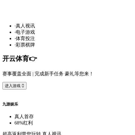
财
通
道
，球
场
争
霸
！开
云
10
万
奖
金
悬
赏
预
·
真
人
视
讯
·
电
子
游
戏
·
体
育
投
注
·
彩
票
棋
牌
开
云
体
育
👉️
赛
事
覆
盖
全
面
| 完
成
新
手
任
务
豪
礼
等
您
来
！
进
入
游
戏

九
游
娱
乐
真
人
首
存
68%
红
利
超
高
返
利
带
您
玩
转
真
人
视
讯