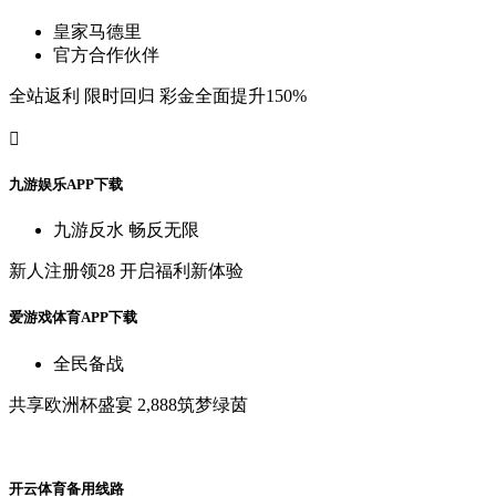
皇
家
马
德
里
官
方
合
作
伙
伴
全
站
返
利
限
时
回
归
彩
金
全
面
提
升
150%

九
游
娱
乐
A
P
P
下
载
九
游
反
水
畅
反
无
限
新
人
注
册
领
28
开
启
福
利
新
体
验
爱
游
戏
体
育
A
P
P
下
载
全
民
备
战
共
享
欧
洲
杯
盛
宴
2,888筑
梦
绿
茵
开
云
体
育
备
用
线
路