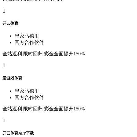

开
云
体
育
皇
家
马
德
里
官
方
合
作
伙
伴
全
站
返
利
限
时
回
归
彩
金
全
面
提
升
150%

爱
游
戏
体
育
皇
家
马
德
里
官
方
合
作
伙
伴
全
站
返
利
限
时
回
归
彩
金
全
面
提
升
150%

开
云
体
育
A
P
P
下
载