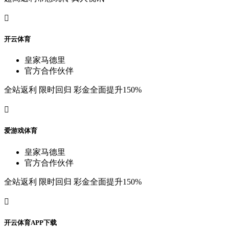

开
云
体
育
皇
家
马
德
里
官
方
合
作
伙
伴
全
站
返
利
限
时
回
归
彩
金
全
面
提
升
150%

爱
游
戏
体
育
皇
家
马
德
里
官
方
合
作
伙
伴
全
站
返
利
限
时
回
归
彩
金
全
面
提
升
150%

开
云
体
育
A
P
P
下
载