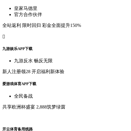
皇
家
马
德
里
官
方
合
作
伙
伴
全
站
返
利
限
时
回
归
彩
金
全
面
提
升
150%

九
游
娱
乐
A
P
P
下
载
九
游
反
水
畅
反
无
限
新
人
注
册
领
28
开
启
福
利
新
体
验
爱
游
戏
体
育
A
P
P
下
载
全
民
备
战
共
享
欧
洲
杯
盛
宴
2,888筑
梦
绿
茵
开
云
体
育
备
用
线
路