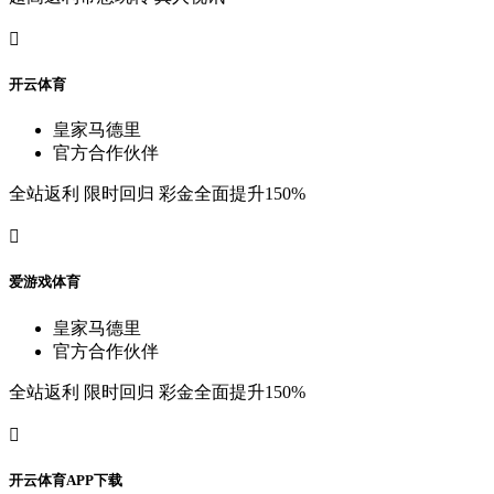

开
云
体
育
皇
家
马
德
里
官
方
合
作
伙
伴
全
站
返
利
限
时
回
归
彩
金
全
面
提
升
150%

爱
游
戏
体
育
皇
家
马
德
里
官
方
合
作
伙
伴
全
站
返
利
限
时
回
归
彩
金
全
面
提
升
150%

开
云
体
育
A
P
P
下
载